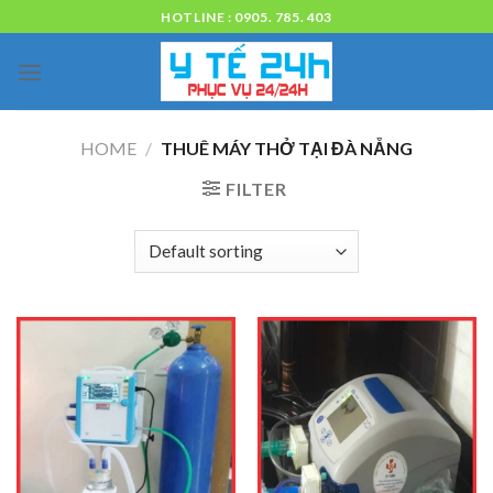
Skip
HOTLINE : 0905. 785. 403
to
content
HOME
/
THUÊ MÁY THỞ TẠI ĐÀ NẴNG
FILTER