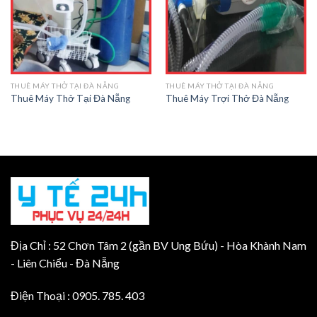
THUÊ MÁY THỞ TẠI ĐÀ NẴNG
THUÊ MÁY THỞ TẠI ĐÀ NẴNG
Thuê Máy Thở Tại Đà Nẵng
Thuê Máy Trợi Thở Đà Nẵng
Địa Chỉ : 52 Chơn Tâm 2 (gần BV Ung Bứu) - Hòa Khành Nam
- Liên Chiểu - Đà Nẵng
Điện Thoại : 0905. 785. 403